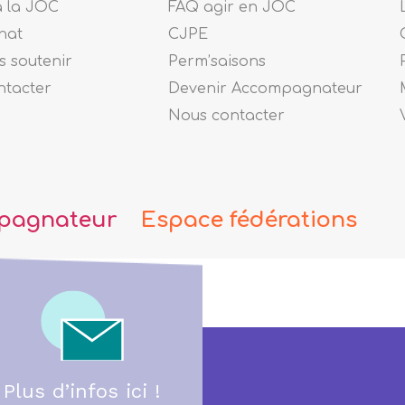
à la JOC
FAQ agir en JOC
nat
CJPE
 soutenir
Perm’saisons
ntacter
Devenir Accompagnateur
Nous contacter
pagnateur
Espace fédérations
Plus d’infos ici !