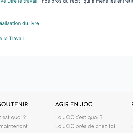
ve Dire le travail
, “nos pros du récit” qui a mené les entreti
éalisation du livre
 le Travail
SOUTENIR
AGIR EN JOC
’est quoi ?
La JOC c’est quoi ?
maintenant
La JOC près de chez toi