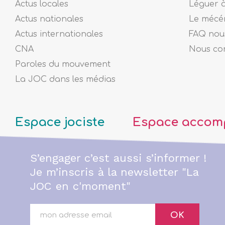
Actus locales
Léguer 
Actus nationales
Le mécé
Actus internationales
FAQ nous
CNA
Nous co
Paroles du mouvement
La JOC dans les médias
Espace jociste
Espace accom
S’engager c’est aussi s’informer !
Je m’inscris à la newsletter "La
JOC en c'moment"
OK