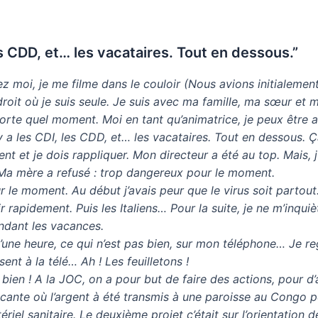
 les CDD, et… les vacataires. Tout en dessous.”
ez moi, je me filme dans le couloir (Nous avions initialem
endroit où je suis seule. Je suis avec ma famille, ma sœur et
orte quel moment. Moi en tant qu’animatrice, je peux être 
l y a les CDI, les CDD, et… les vacataires. Tout en dessous. 
t et je dois rappliquer. Mon directeur a été au top. Mais, j
. Ma mère a refusé : trop dangereux pour le moment.
ur le moment. Au début j’avais peur que le virus soit parto
ir rapidement. Puis les Italiens… Pour la suite, je ne m’inquiè
ndant les vacances.
d’une heure, ce qui n’est pas bien, sur mon téléphone… Je r
ent à la télé… Ah ! Les feuilletons !
e bien ! A la JOC, on a pour but de faire des actions, pour
rocante où l’argent à été transmis à une paroisse au Congo 
iel sanitaire. Le deuxième projet c’était sur l’orientation de