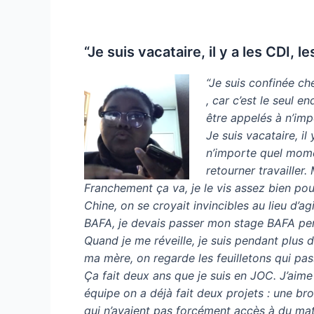
“Je suis vacataire, il y a les CDI,
“Je suis confinée ch
, car c’est le seul 
être appelés à n’imp
Je suis vacataire, i
n’importe quel momen
retourner travailler
Franchement ça va, je le vis assez bien po
Chine, on se croyait invincibles au lieu d’ag
BAFA, je devais passer mon stage BAFA pe
Quand je me réveille, je suis pendant plus 
ma mère, on regarde les feuilletons qui pass
Ça fait deux ans que je suis en JOC. J’aim
équipe on a déjà fait deux projets : une b
qui n’avaient pas forcément accès à du matér