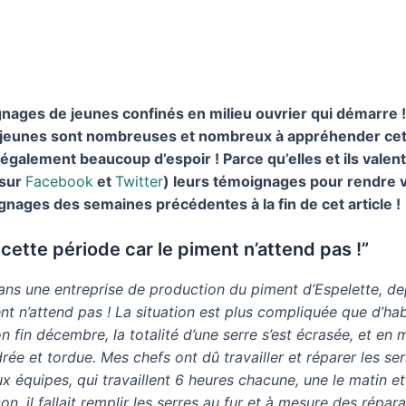
nages de jeunes confinés en milieu ouvrier qui démarre !
jeunes sont nombreuses et nombreux à appréhender cette
t également beaucoup d’espoir ! Parce qu’elles et ils valen
 sur
Facebook
et
Twitter
) leurs témoignages pour rendre vi
gnages des semaines précédentes à la fin de cet article !
 cette période car le piment n’attend pas !”
dans une entreprise de production du piment d’Espelette, d
nt n’attend pas ! La situation est plus compliquée que d’habi
on fin décembre, la totalité d’une serre s’est écrasée, et en m
rée et tordue. Mes chefs ont dû travailler et réparer les ser
ux équipes, qui travaillent 6 heures chacune, une le matin e
n, il fallait remplir les serres au fur et à mesure des répa