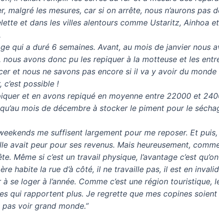
uer, malgré les mesures, car si on arrête, nous n’aurons pas de
lette et dans les villes alentours comme Ustaritz, Ainhoa 
.
e qui a duré 6 semaines. Avant, au mois de janvier nous av
, nous avons donc pu les repiquer à la motteuse et les entre
er et nous ne savons pas encore si il va y avoir du monde p
 c’est possible !
iquer et en avons repiqué en moyenne entre 22000 et 2400
jusqu’au mois de décembre à stocker le piment pour le séch
weekends me suffisent largement pour me reposer. Et puis, 
elle avait peur pour ses revenus. Mais heureusement, comm
rête. Même si c’est un travail physique, l’avantage c’est qu’o
re habite la rue d’à côté, il ne travaille pas, il est en inval
er à se loger à l’année. Comme c’est une région touristique, l
es qui rapportent plus. Je regrette que mes copines soien
x pas voir grand monde.”