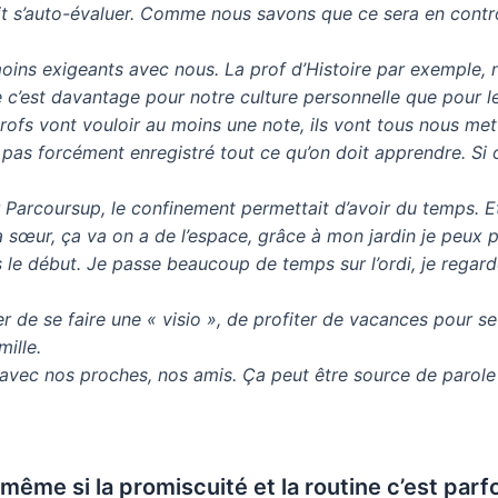
it s’auto-évaluer. Comme nous savons que ce sera en contrô
t moins exigeants avec nous. La prof d’Histoire par exemple
ue c’est davantage pour notre culture personnelle que pour l
profs vont vouloir au moins une note, ils vont tous nous me
pas forcément enregistré tout ce qu’on doit apprendre. Si o
 Parcoursup, le confinement permettait d’avoir du temps. Et l
sœur, ça va on a de l’espace, grâce à mon jardin je peux pro
 le début. Je passe beaucoup de temps sur l’ordi, je regard
 de se faire une « visio », de profiter de vacances pour se v
ille.
n avec nos proches, nos amis. Ça peut être source de parole 
 même si la promiscuité et la routine c’est parf