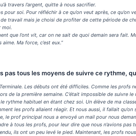
à travers l’argent, quitte à nous sacrifier.
ps pour soi. Pour réfléchir à ce qu’on veut après, ce qu’on v
s de travail mais je choisi de profiter de cette période de 
r moi.
nt que l’ont vit, car on ne sait de quoi demain sera fait. Mon
 aime. Ma force, c’est eux.”
ons pas tous les moyens de suivre ce rythme, que
 Terminale. Les débuts ont été difficiles. Comme les profs n
 lors de la première semaine. C’était impossible de suivre l
e le rythme habituel en étant chez soi. Un élève de ma clas
ent les profs allaient réagir. Et nous aussi, il fallait qu’o
, le prof principal nous a envoyé un mail pour nous demand
dre à tous les profs, pour leur dire que nous n’avions pas
tendu, ils ont un peu levé le pied. Maintenant, les profs no