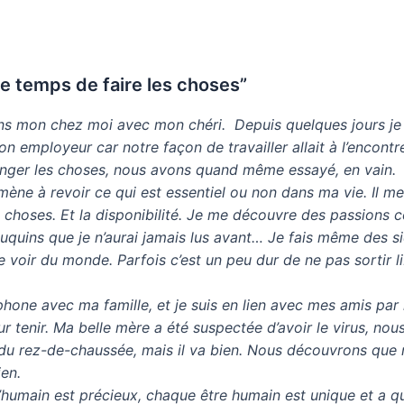
le temps de faire les choses”
ns mon chez moi avec mon chéri. Depuis quelques jours je n
n employeur car notre façon de travailler allait à l’encontr
anger les choses, nous avons quand même essayé, en vain.
ne à revoir ce qui est essentiel ou non dans ma vie. Il me
s choses. Et la disponibilité. Je me découvre des passions c
ouquins que je n’aurai jamais lus avant… Je fais même des sie
e voir du monde. Parfois c’est un peu dur de ne pas sortir li
éphone avec ma famille, et je suis en lien avec mes amis pa
r tenir. Ma belle mère a été suspectée d’avoir le virus, nou
du rez-de-chaussée, mais il va bien. Nous découvrons que
ien.
L’humain est précieux, chaque être humain est unique et a