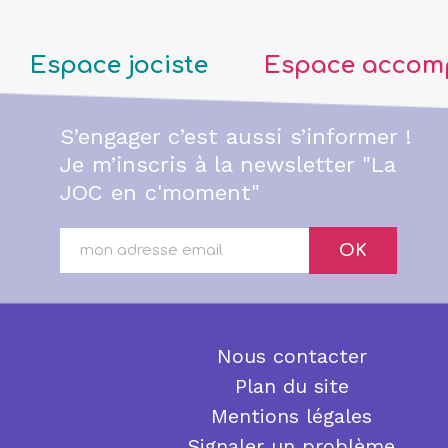
Espace jociste
Espace accom
S’engager c’est aussi s’informer !
Je m’inscris à la newsletter "La
JOC en c'moment"
OK
Nous contacter
Plan du site
Mentions légales
Signaler un problème