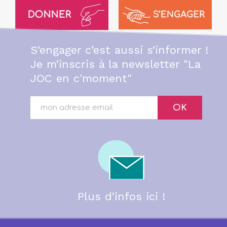
S’engager c’est aussi s’informer !
Je m’inscris à la newsletter "La
JOC en c'moment"
OK
Plus d’infos ici !