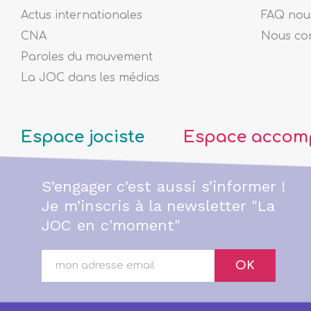
Actus internationales
FAQ nous
CNA
Nous co
Paroles du mouvement
La JOC dans les médias
Espace jociste
Espace accom
S’engager c’est aussi s’informer !
Je m’inscris à la newsletter "La
JOC en c'moment"
OK