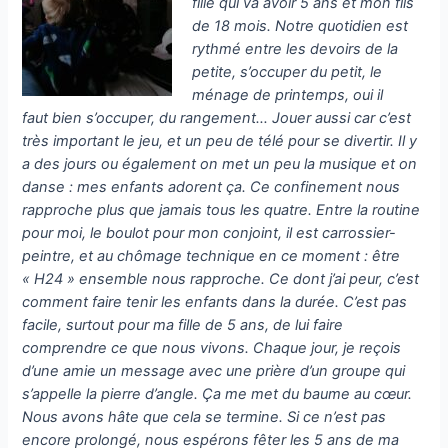
fille qui va avoir 5 ans et mon fils
de 18 mois. Notre quotidien est
rythmé entre les devoirs de la
petite, s’occuper du petit, le
ménage de printemps, oui il
faut
bien s’occuper, du rangement… Jouer aussi car c’est
très important le jeu, et un peu de télé pour se divertir. Il y
a des jours ou également on met un peu la musique et on
danse : mes enfants adorent ça. Ce confinement nous
rapproche plus que jamais tous les quatre. Entre la routine
pour moi, le boulot pour mon conjoint, il est carrossier-
peintre, et au chômage technique en ce moment : être
« H24 » ensemble nous rapproche. Ce dont j’ai peur, c’est
comment faire tenir les enfants dans la durée. C’est pas
facile, surtout pour ma fille de 5 ans, de lui faire
comprendre ce que nous vivons. Chaque jour, je reçois
d’une amie un message avec une prière d’un groupe qui
s’appelle la pierre d’angle. Ça me met du baume au cœur.
Nous avons hâte que cela se termine. Si ce n’est pas
encore prolongé, nous espérons fêter les 5 ans de ma