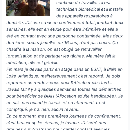
continue de travailler : il est
technicien biomédical et il installe
des appareils respiratoires à
domicile. J’ai une sœur en confinement total pendant deux
semaines, elle est en étude pour être infirmière et elle a
été en contact avec une personne contaminée. Mes deux
dernières sœurs jumelles de 16 ans, n’ont pas cours. Ça
chauffe à la maison, on est obligé de retravailler
l’organisation et de partager les tâches. Ma mère fait la
médiation, elle est géniale.
Fin mars je devais partir en stage dans un ESAT, à Blain en
Loire-Atlantique, malheureusement c’est reporté. Je dois
reprendre un rendez-vous pour l’effectuer plus tard…
J’avais fait il y a quelques semaines toutes les démarches
pour bénéficier de l’AAH (Allocation adulte handicapée). Je
ne sais pas quand je l’aurais et en attendant, c’est
compliqué, je n’ai rien, aucun revenu.
En ce moment, mes premières journées de confinement,
c’est beaucoup les écrans, je l’avoue. J’ai créé des
groupes sur Whatsapp pour garder contact avec les